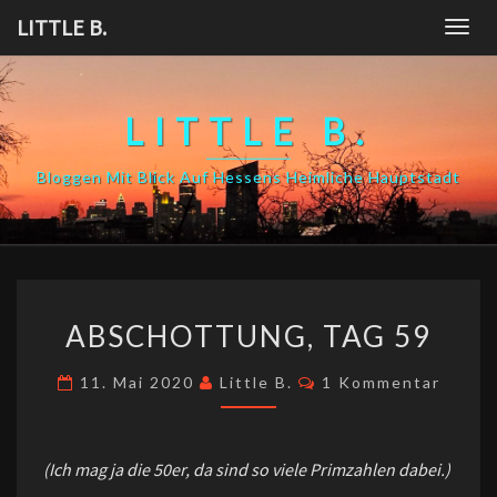
Skip
LITTLE B.
Togg
to
navig
content
LITTLE B.
Bloggen Mit Blick Auf Hessens Heimliche Hauptstadt
ABSCHOTTUNG,
ABSCHOTTUNG, TAG 59
TAG
59
Kommentare
11. Mai 2020
Little B.
1 Kommentar
(Ich mag ja die 50er, da sind so viele Primzahlen dabei.)