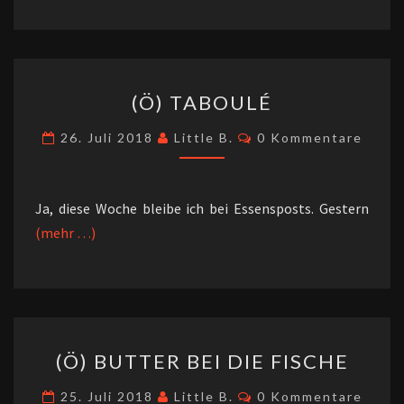
(Ö)
(Ö) TABOULÉ
TABOULÉ
Kommentare
26. Juli 2018
Little B.
0 Kommentare
Ja, diese Woche bleibe ich bei Essensposts. Gestern
(mehr …)
(Ö)
(Ö) BUTTER BEI DIE FISCHE
BUTTER
BEI
Kommentare
25. Juli 2018
Little B.
0 Kommentare