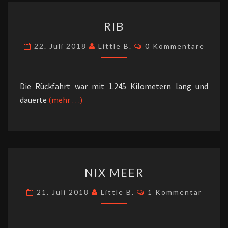
RIB
RIB
Kommentare
22. Juli 2018
Little B.
0 Kommentare
Die Rückfahrt war mit 1.245 Kilometern lang und
dauerte
(mehr …)
NIX
NIX MEER
MEER
Kommentare
21. Juli 2018
Little B.
1 Kommentar