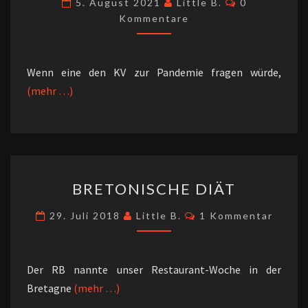
5. August 2021
Little B.
0
ALUHUT“
Kommentare
Wenn eine den KV zur Pandemie fragen würde,
(mehr …)
BRETONISCHE
BRETONISCHE DIÄT
DIÄT
Kommentare
29. Juli 2018
Little B.
1 Kommentar
Der RB nannte unser Restaurant-Woche in der
Bretagne
(mehr …)