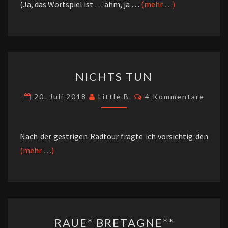
(Ja, das Wortspiel ist … ähm, ja …
(mehr …)
NICHTS
NICHTS TUN
TUN
Kommentare
20. Juli 2018
Little B.
4 Kommentare
Nach der gestrigen Radtour fragte ich vorsichtig den
(mehr …)
RAUE*
RAUE* BRETAGNE**
BRETAGNE**