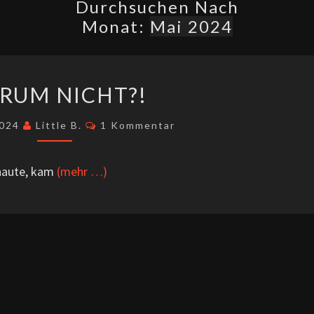
Durchsuchen Nach
Monat:
Mai 2024
WARUM
RUM NICHT?!
NICHT?!
Kommentare
2024
Little B.
1 Kommentar
chaute, kam
(mehr …)