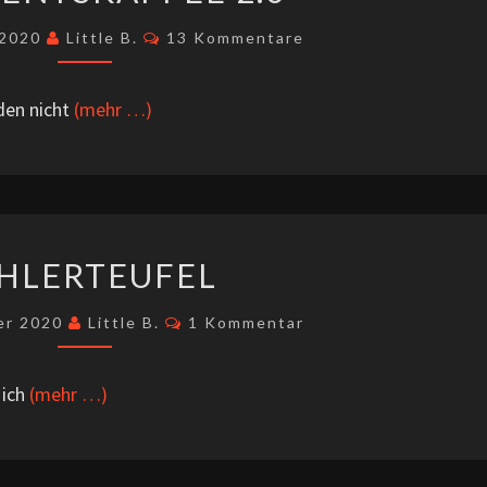
Kommentare
 2020
Little B.
13 Kommentare
den nicht
(mehr …)
FEHLERTEUFEL
HLERTEUFEL
Kommentare
er 2020
Little B.
1 Kommentar
 ich
(mehr …)