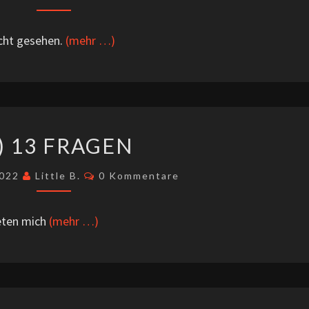
icht gesehen.
(mehr …)
(Ö)
) 13 FRAGEN
13
FRAGEN
Kommentare
2022
Little B.
0 Kommentare
teten mich
(mehr …)