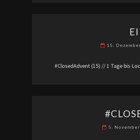
E
15. Dezembe
#ClosedAdvent (15) // 1 Tage bis L
#CLOS
5. Novembe