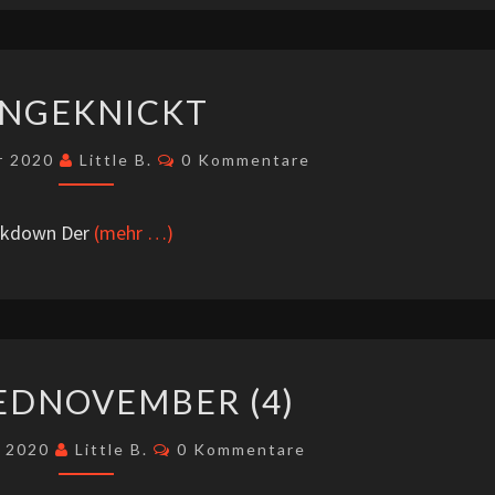
EINGEKNICKT
INGEKNICKT
Kommentare
r 2020
Little B.
0 Kommentare
ockdown Der
(mehr …)
#CLOSEDNOVEMBER
EDNOVEMBER (4)
(4)
Kommentare
r 2020
Little B.
0 Kommentare