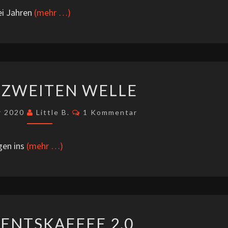
ei Jahren
(mehr …)
IN
R ZWEITEN WELLE
DER
ZWEITEN
Kommentare
r 2020
Little B.
1 Kommentar
WELLE
gen ins
(mehr …)
#BADVENTSKAFFEE
ENTSKAFFEE 2.0
2.0