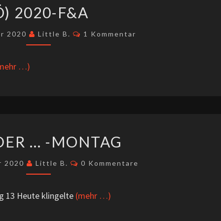
(Ö)
Ö) 2020-F&A
2020-
F&A
Kommentare
er 2020
Little B.
1 Kommentar
mehr …)
WANDER
ER … -MONTAG
…
-
Kommentare
r 2020
Little B.
0 Kommentare
MONTAG
g 13 Heute klingelte
(mehr …)