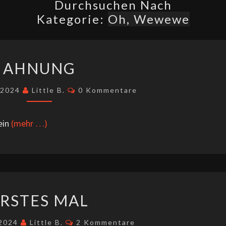
Durchsuchen Nach
Kategorie:
Oh, Wewewe
AHNUNG
AHNUNG
Kommentare
r 2024
Little B.
0 Kommentare
 ein
(mehr …)
ERSTES
RSTES MAL
MAL
Kommentare
 2024
Little B.
2 Kommentare