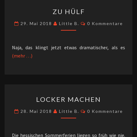
ZU
ZU HÜLF
HÜLF
Kommentare
29. Mai 2018
Little B.
0 Kommentare
Naja, das klingt jetzt etwas dramatischer, als es
(mehr …)
LOCKER
LOCKER MACHEN
MACHEN
Kommentare
28. Mai 2018
Little B.
0 Kommentare
Die hessischen Sommerferien liegen so früh wie nie.