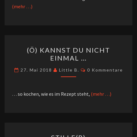
(mehr …)
(Ö)
(Ö) KANNST DU NICHT
KANNST
EINMAL …
DU
NICHT
Kommentare
27. Mai 2018
Little B.
0 Kommentare
EINMAL
…
… so kochen, wie es im Rezept steht,
(mehr …)
STILLE(R)