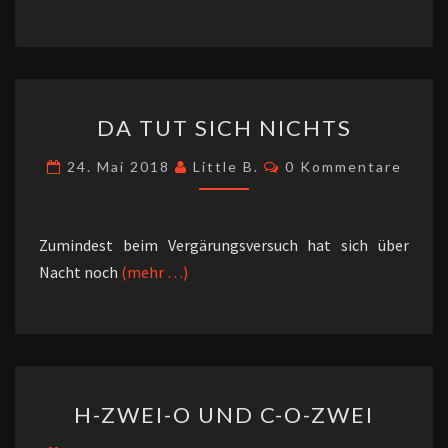
DA
DA TUT SICH NICHTS
TUT
SICH
Kommentare
24. Mai 2018
Little B.
0 Kommentare
NICHTS
Zumindest beim Vergärungsversuch hat sich über
Nacht noch
(mehr …)
H-
H-ZWEI-O UND C-O-ZWEI
ZWEI-