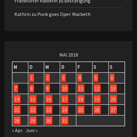
Frankfurter Radlerin
zu
Bestätigung
Kathrin
zu
Punk goes Oper: Macbeth
MAI 2018
M
D
M
D
F
S
S
1
2
3
4
5
6
7
8
9
10
11
12
13
14
15
16
17
18
19
20
21
22
23
24
25
26
27
28
29
30
31
« Apr.
Juni »