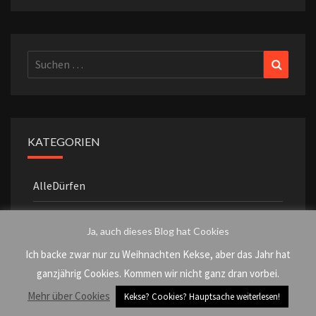
Suchen
Suchen
nach:
KATEGORIEN
AlleDürfen
Alles anders
Ja, auch dieses Blog hat Cookies
Auf die Schnelle
Ich backe zwar nur zu Weihnachten Kekse, aber das Jahr hat
ganzjährig Cookies. Kommen wir nicht ganz dran vorbei.
aufgeschnappt
Mehr über Cookies
Kekse? Cookies? Hauptsache weiterlesen!
Back to France