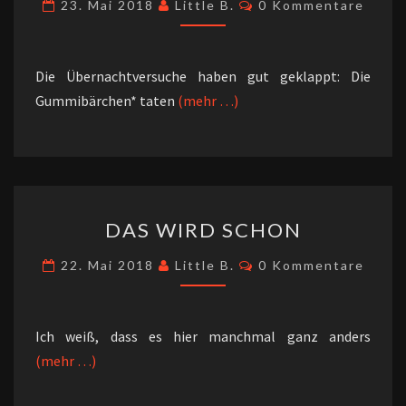
O
Kommentare
23. Mai 2018
Little B.
0 Kommentare
UND
C-
O-
Die Übernachtversuche haben gut geklappt: Die
ZWEI
Gummibärchen* taten
(mehr …)
DAS
DAS WIRD SCHON
WIRD
SCHON
Kommentare
22. Mai 2018
Little B.
0 Kommentare
Ich weiß, dass es hier manchmal ganz anders
(mehr …)