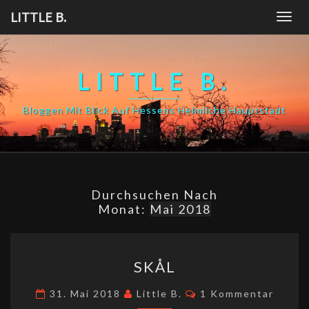
Skip
LITTLE B.
Togg
to
navig
content
LITTLE B.
Bloggen Mit Blick Auf Hessens Heimliche Hauptstadt
Durchsuchen Nach
Monat:
Mai 2018
SKÅL
SKÅL
Kommentare
31. Mai 2018
Little B.
1 Kommentar