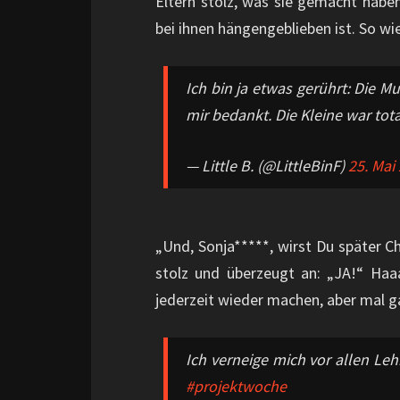
Eltern stolz, was sie gemacht haben
bei ihnen hängengeblieben ist. So wie
Ich bin ja etwas gerührt: Die M
mir bedankt. Die Kleine war tota
— Little B. (@LittleBinF)
25. Mai
„Und, Sonja*****, wirst Du später Che
stolz und überzeugt an: „JA!“ Haaa
jederzeit wieder machen, aber mal ga
Ich verneige mich vor allen L
#projektwoche