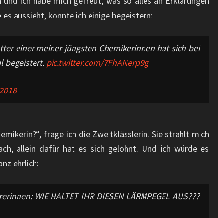
 und ich habe mich gefreut, was so alles an Erklärungen
 es aussieht, konnte ich einige begeistern:
utter einer meiner jüngsten Chemikerinnen hat sich bei
l begeistert.
pic.twitter.com/7FhANerp9g
 2018
mikerin?“, frage ich die Zweitklässlerin. Sie strahlt mich
ch, allein dafür hat es sich gelohnt. Und ich würde es
nz ehrlich:
ehrerinnen: WIE HALTET IHR DIESEN LÄRMPEGEL AUS???