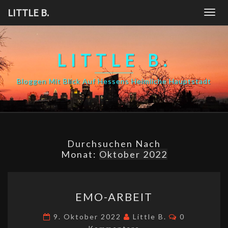
Skip
LITTLE B.
Togg
to
navig
content
LITTLE B.
Bloggen Mit Blick Auf Hessens Heimliche Hauptstadt
Durchsuchen Nach
Monat:
Oktober 2022
EMO-
EMO-ARBEIT
ARBEIT
Kommentar
9. Oktober 2022
Little B.
0