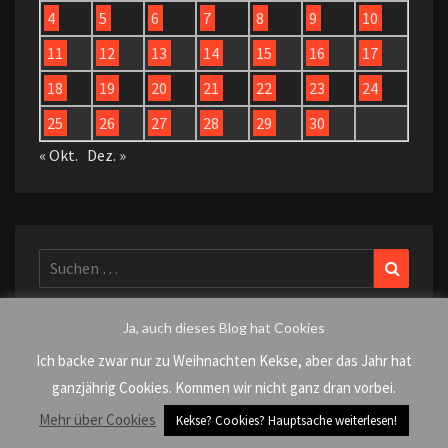
4
5
6
7
8
9
10
11
12
13
14
15
16
17
18
19
20
21
22
23
24
25
26
27
28
29
30
« Okt.
Dez. »
Suchen
Suchen
nach:
Ja, auch dieses Blog hat Cookies
Ich backe zwar nur zu Weihnachten Kekse, aber das Jahr hat
KATEGORIEN
ganzjährig Cookies. Kommen wir nicht ganz dran vorbei.
Mehr über Cookies
Kekse? Cookies? Hauptsache weiterlesen!
AlleDürfen