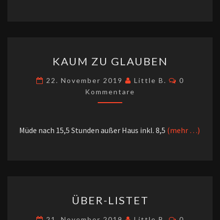
KAUM
KAUM ZU GLAUBEN
ZU
GLAUBEN
Kommenta
22. November 2019
Little B.
0
Kommentare
Müde nach 15,5 Stunden außer Haus inkl. 8,5
(mehr …)
ÜBER-
ÜBER-LISTET
LISTET
Kommenta
21. November 2019
Little B.
0