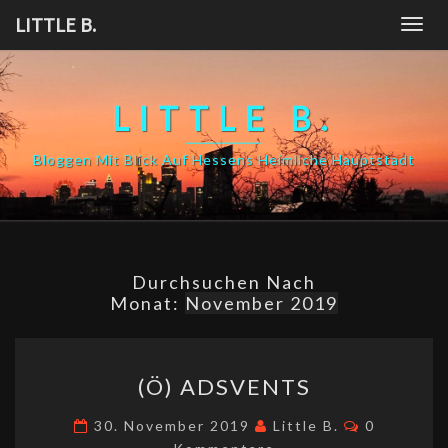
Skip
LITTLE B.
Togg
to
navig
content
LITTLE B.
Bloggen Mit Blick Auf Hessens Heimliche Hauptstadt
Durchsuchen Nach
Monat:
November 2019
(Ö)
(Ö) ADSVENTS
ADSVENTS
Kommenta
30. November 2019
Little B.
0