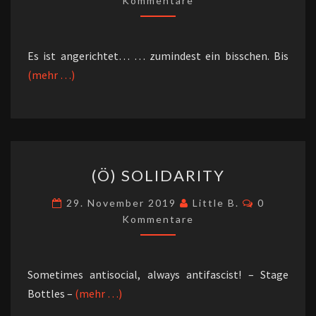
Kommentare
Es ist angerichtet… … zumindest ein bisschen. Bis
(mehr …)
(Ö)
(Ö) SOLIDARITY
SOLIDARITY
Kommenta
29. November 2019
Little B.
0
Kommentare
Sometimes antisocial, always antifascist! – Stage
Bottles –
(mehr …)