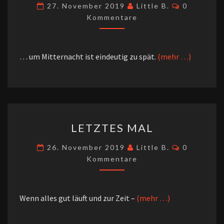
Kommenta
27. November 2019
Little B.
0
Kommentare
… um Mitternacht ist eindeutig zu spät.
(mehr …)
LETZTES
LETZTES MAL
MAL
Kommenta
26. November 2019
Little B.
0
Kommentare
Wenn alles gut läuft und zur Zeit –
(mehr …)