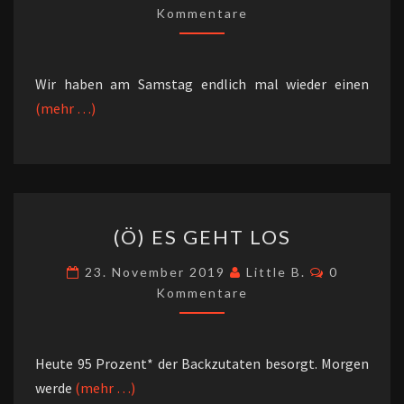
Kommentare
Wir haben am Samstag endlich mal wieder einen
(mehr …)
(Ö)
(Ö) ES GEHT LOS
ES
GEHT
Kommenta
23. November 2019
Little B.
0
LOS
Kommentare
Heute 95 Prozent* der Backzutaten besorgt. Morgen
werde
(mehr …)