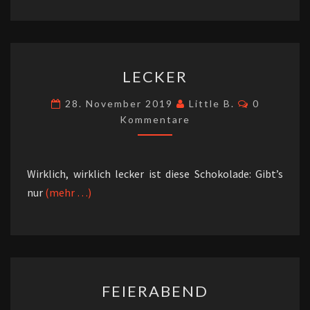
LECKER
LECKER
Kommenta
28. November 2019
Little B.
0
Kommentare
Wirklich, wirklich lecker ist diese Schokolade: Gibt’s
nur
(mehr …)
FEIERABEND
FEIERABEND