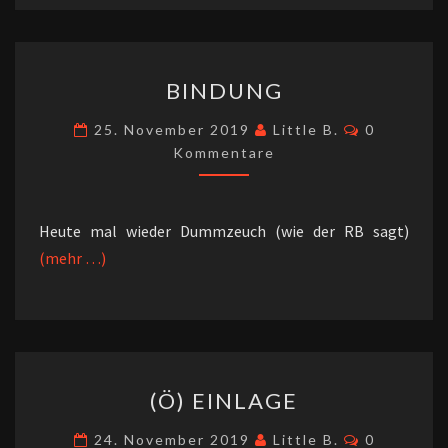
BINDUNG
BINDUNG
Kommenta
25. November 2019
Little B.
0
Kommentare
Heute mal wieder Dummzeuch (wie der RB sagt)
(mehr …)
(Ö)
(Ö) EINLAGE
EINLAGE
Kommenta
24. November 2019
Little B.
0