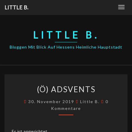
Skip
LITTLE B.
Togg
to
navig
content
LITTLE B.
Bloggen Mit Blick Auf Hessens Heimliche Hauptstadt
(Ö)
(Ö) ADSVENTS
ADSVENTS
Kommentar
30. November 2019
Little B.
0
Kommentare
Es ist angerichtet…