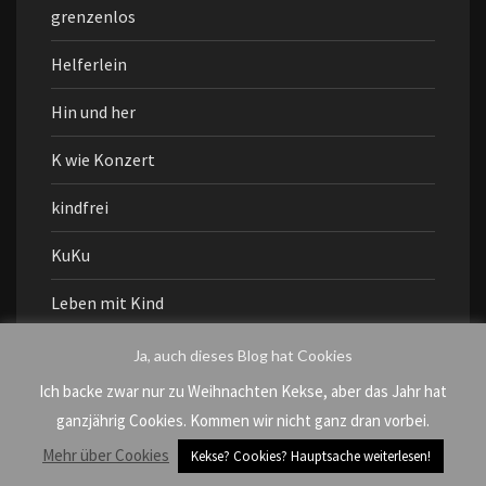
grenzenlos
Helferlein
Hin und her
K wie Konzert
kindfrei
KuKu
Leben mit Kind
moi
Ja, auch dieses Blog hat Cookies
Ich backe zwar nur zu Weihnachten Kekse, aber das Jahr hat
möööp
ganzjährig Cookies. Kommen wir nicht ganz dran vorbei.
Muddi geht aus
Mehr über Cookies
Kekse? Cookies? Hauptsache weiterlesen!