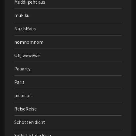
Muddi geht aus
mukiku
NazisRaus
nomnomnom
Oh, wewewe
Paaarty
Paris
picpicpic
ReiseReise
Schotten dicht
Selbst ist die Frau