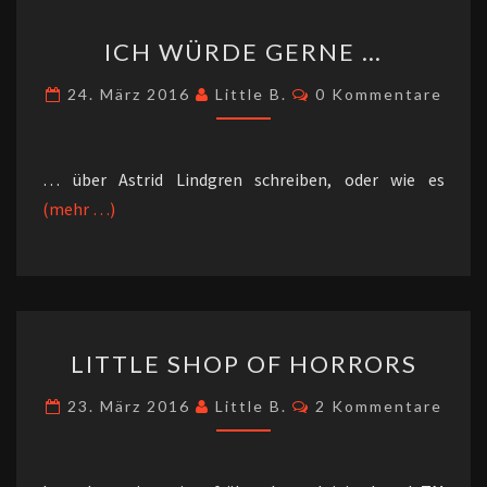
ICH
ICH WÜRDE GERNE …
WÜRDE
GERNE
Kommentare
24. März 2016
Little B.
0 Kommentare
…
… über Astrid Lindgren schreiben, oder wie es
(mehr …)
LITTLE
LITTLE SHOP OF HORRORS
SHOP
OF
Kommentare
23. März 2016
Little B.
2 Kommentare
HORRORS