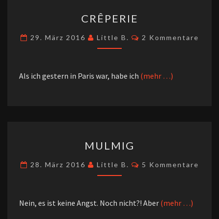
CRÊPERIE
CRÊPERIE
Kommentare
29. März 2016
Little B.
2 Kommentare
Als ich gestern in Paris war, habe ich
(mehr …)
MULMIG
MULMIG
Kommentare
28. März 2016
Little B.
5 Kommentare
Nein, es ist keine Angst. Noch nicht?! Aber
(mehr …)