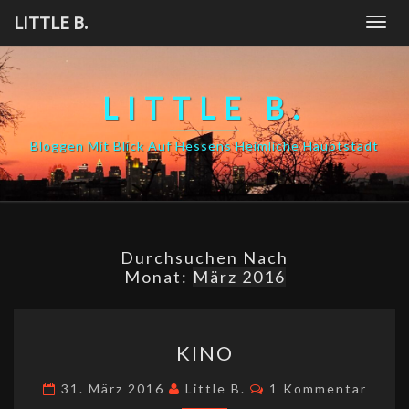
Skip
LITTLE B.
Togg
to
navig
content
LITTLE B.
Bloggen Mit Blick Auf Hessens Heimliche Hauptstadt
Durchsuchen Nach
Monat:
März 2016
KINO
KINO
Kommentare
31. März 2016
Little B.
1 Kommentar