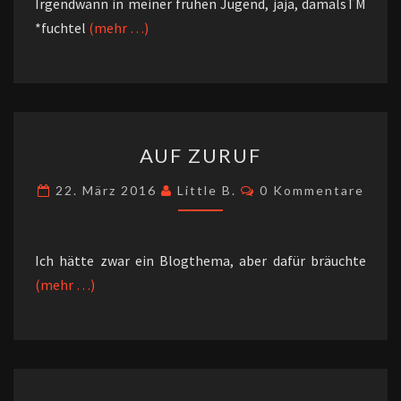
Irgendwann in meiner frühen Jugend, jaja, damalsTM
*fuchtel
(mehr …)
AUF
AUF ZURUF
ZURUF
Kommentare
22. März 2016
Little B.
0 Kommentare
Ich hätte zwar ein Blogthema, aber dafür bräuchte
(mehr …)
Beitragsnavigation