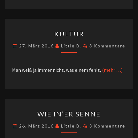
KULTUR
KULTUR
Kommentare
27. März 2016
Little B.
3 Kommentare
Man weiß ja immer nicht, was einem fehlt,
(mehr …)
WIE
WIE IN’ER SENNE
IN’ER
SENNE
Kommentare
26. März 2016
Little B.
3 Kommentare