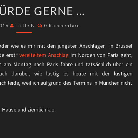
ICH
ÜRDE GERNE …
WÜRDE
GERNE
Kommentare
2016
Little B.
0 Kommentare
…
oder wie es mir mit den jüngsten Anschlägen in Brüssel
de erst“
vereiteltem Anschlag
im Norden von Paris geht,
ch am Montag nach Paris fahre und tatsächlich über ein
ach darüber, wie lustig es heute mit der lustigen
ich leide, weil ich aufgrund des Termins in München nicht
u Hause und ziemlich k.o.