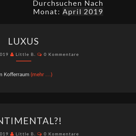
Durchsuchen Nach
Monat:
April 2019
LUXUS
LUXUS
Kommentare
2019
Little B.
0 Kommentare
im Kofferraum
(mehr …)
SENTIMENTAL?!
NTIMENTAL?!
Kommentare
2019
Little B.
0 Kommentare