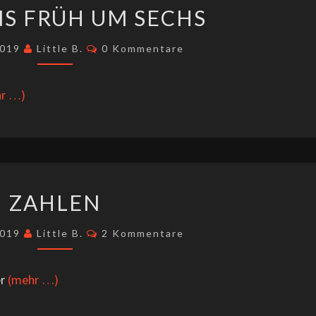
MORGENS
S FRÜH UM SECHS
FRÜH
UM
Kommentare
2019
Little B.
0 Kommentare
SECHS
r …)
ZAHLEN
ZAHLEN
Kommentare
2019
Little B.
2 Kommentare
er
(mehr …)