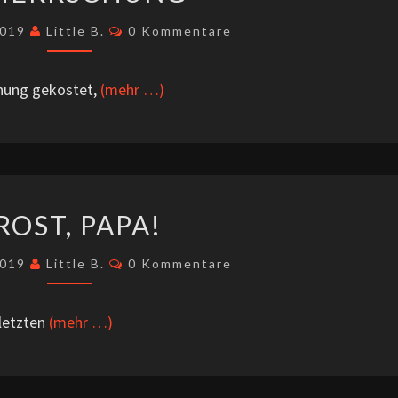
Kommentare
2019
Little B.
0 Kommentare
chung gekostet,
(mehr …)
PROST,
ROST, PAPA!
PAPA!
Kommentare
2019
Little B.
0 Kommentare
 letzten
(mehr …)