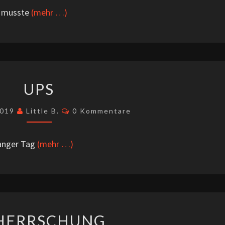
, musste
(mehr …)
UPS
UPS
Kommentare
2019
Little B.
0 Kommentare
anger Tag
(mehr …)
BEHERRSCHUNG
HERRSCHUNG