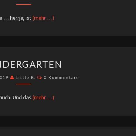
 … herrje, ist
(mehr …)
KINDERGARTEN
NDERGARTEN
Kommentare
2019
Little B.
0 Kommentare
 auch. Und das
(mehr …)