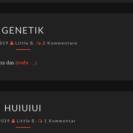
GENETIK
GENETIK
Kommentare
2019
Little B.
2 Kommentare
ass das
(mehr …)
HUIUIUI
HUIUIUI
Kommentare
 2019
Little B.
1 Kommentar