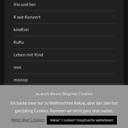
Hin und her
K wie Konzert
kindfrei
KuKu
Leben mit Kind
moi
möööp
Muddi geht aus
Ja, auch dieses Blog hat Cookies
Ich backe zwar nur zu Weihnachten Kekse, aber das Jahr hat
mukiku
ganzjährig Cookies. Kommen wir nicht ganz dran vorbei.
NazisRaus
Mehr über Cookies
Kekse? Cookies? Hauptsache weiterlesen!