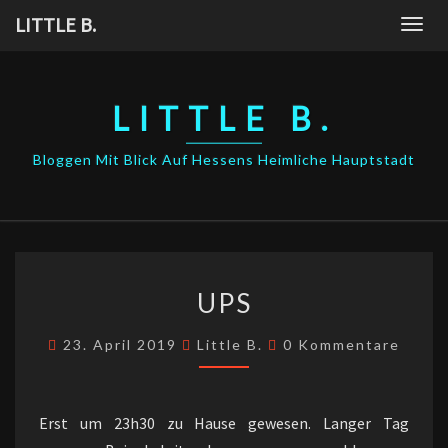
Skip
LITTLE B.
Togg
to
navig
content
LITTLE B.
Bloggen Mit Blick Auf Hessens Heimliche Hauptstadt
UPS
UPS
Kommentare
23. April 2019
Little B.
0 Kommentare
Erst um 23h30 zu Hause gewesen. Langer Tag