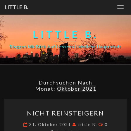
Skip
LITTLE B.
Togg
to
navig
content
LITTLE B.
Bloggen Mit Blick Auf Hessens Heimliche Hauptstadt
Durchsuchen Nach
Monat:
Oktober 2021
NICHT
NICHT REINSTEIGERN
REINSTEIGERN
Kommentar
31. Oktober 2021
Little B.
0