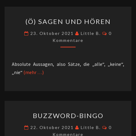
(Ö)
(Ö) SAGEN UND HÖREN
SAGEN
UND
Kommentar
23. Oktober 2021
Little B.
0
HÖREN
Kommentare
Absolute Aussagen, also Sätze, die „alle“, „keine“,
„nie“
(mehr …)
BUZZWORD-
BUZZWORD-BINGO
BINGO
Kommentar
22. Oktober 2021
Little B.
0
Kommentare