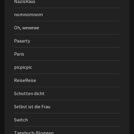
NazisRaus
nomnomnom
Oh, wewewe
Paaarty
Paris
picpicpic
ReiseReise
Schotten dicht
Selbst ist die Frau
Switch
Tagebuch-Bloggen