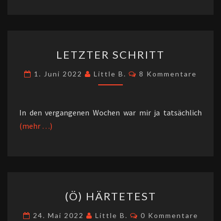
LETZTER
LETZTER SCHRITT
SCHRITT
Kommentare
1. Juni 2022
Little B.
8 Kommentare
In den vergangenen Wochen war mir ja tatsächlich
(mehr …)
(Ö)
(Ö) HÄRTETEST
HÄRTETEST
Kommentare
24. Mai 2022
Little B.
0 Kommentare