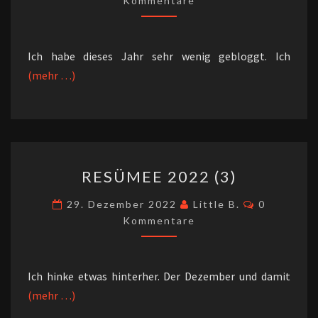
Kommentare
Ich habe dieses Jahr sehr wenig gebloggt. Ich
(mehr …)
RESÜMEE
RESÜMEE 2022 (3)
2022
(3)
Kommenta
29. Dezember 2022
Little B.
0
Kommentare
Ich hinke etwas hinterher. Der Dezember und damit
(mehr …)