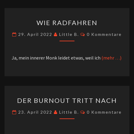
WIE
WIE RADFAHREN
RADFAHREN
Kommentare
29. April 2022
Little B.
0 Kommentare
Ja, mein innerer Monk leidet etwas, weil ich
(mehr …)
DER
DER BURNOUT TRITT NACH
BURNOUT
TRITT
Kommentare
23. April 2022
Little B.
0 Kommentare
NACH