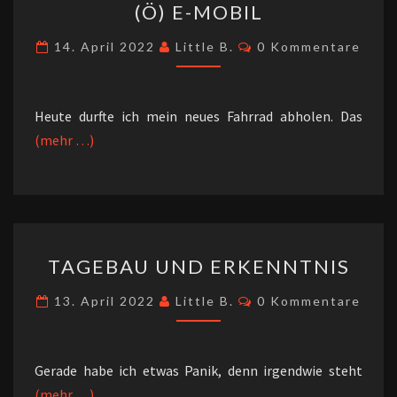
(Ö) E-MOBIL
E-
MOBIL
Kommentare
14. April 2022
Little B.
0 Kommentare
Heute durfte ich mein neues Fahrrad abholen. Das
(mehr …)
TAGEBAU
TAGEBAU UND ERKENNTNIS
UND
ERKENNTNIS
Kommentare
13. April 2022
Little B.
0 Kommentare
Gerade habe ich etwas Panik, denn irgendwie steht
(mehr …)