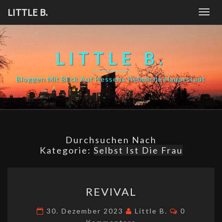
Skip
LITTLE B.
Togg
to
navig
content
LITTLE B.
Bloggen Mit Blick Auf Hessens Heimliche Hauptstadt
Durchsuchen Nach
Kategorie:
Selbst Ist Die Frau
REVIVAL
REVIVAL
Kommenta
30. Dezember 2023
Little B.
0