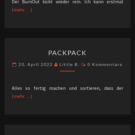
Der BurnOut kickt wieder rein. Ich kann erstmal
(mehr …)
PACKPACK
PACKPACK
Kommentare
20. April 2022
Little B.
0 Kommentare
Alles so fertig machen und sortieren, dass der
(mehr …)
(Ö)