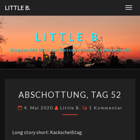
Skip
LITTLE B.
Togg
to
navig
content
LITTLE B.
Bloggen Mit Blick Auf Hessens Heimliche Hauptstadt
ABSCHOTTUNG,
ABSCHOTTUNG, TAG 52
TAG
52
Kommentare
4. Mai 2020
Little B.
1 Kommentar
Long story short: Kackscheißtag.