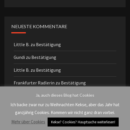
NEUESTE KOMMENTARE
Little B.
zu
Bestätigung
Gundi
zu
Bestätigung
Little B.
zu
Bestätigung
Frankfurter Radlerin
zu
Bestätigung
Ja, auch dieses Blog hat Cookies
Kathrin
zu
Punk goes Oper: Macbeth
Ich backe zwar nur zu Weihnachten Kekse, aber das Jahr hat
ganzjährig Cookies. Kommen wir nicht ganz dran vorbei.
Mehr über Cookies
Kekse? Cookies? Hauptsache weiterlesen!