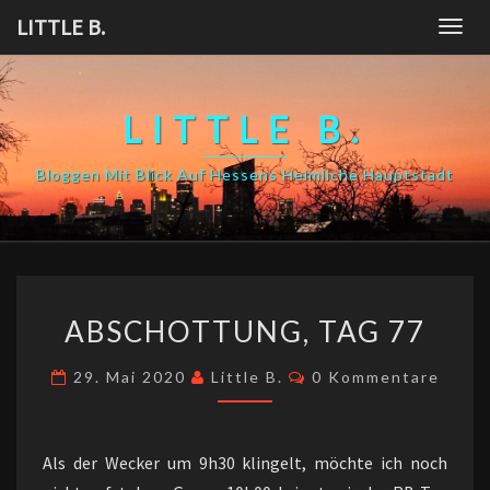
Skip
LITTLE B.
Togg
to
navig
content
LITTLE B.
Bloggen Mit Blick Auf Hessens Heimliche Hauptstadt
ABSCHOTTUNG,
ABSCHOTTUNG, TAG 77
TAG
77
Kommentare
29. Mai 2020
Little B.
0 Kommentare
Als der Wecker um 9h30 klingelt, möchte ich noch