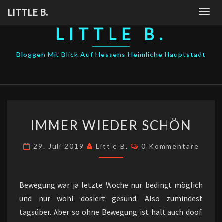
Skip
LITTLE B.
Togg
to
navig
LITTLE B.
content
Bloggen Mit Blick Auf Hessens Heimliche Hauptstadt
IMMER
IMMER WIEDER SCHÖN
WIEDER
SCHÖN
Kommentare
29. Juli 2019
Little B.
0 Kommentare
Bewegung war ja letzte Woche nur bedingt möglich
und nur wohl dosiert gesund. Also zumindest
tagsüber. Aber so ohne Bewegung ist halt auch doof.