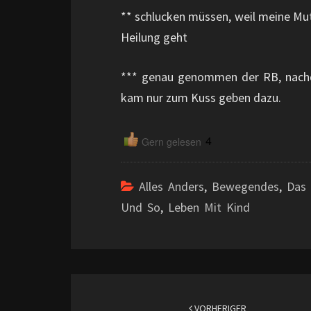
** schlucken müssen, weil meine Mut
Heilung geht
*** genau genommen der RB, nachd
kam nur zum Kuss geben dazu.
4
Gern gelesen
Alles Anders
,
Bewegendes
,
Das
Und So
,
Leben Mit Kind
Beitragsnavigation
VORHERIGER