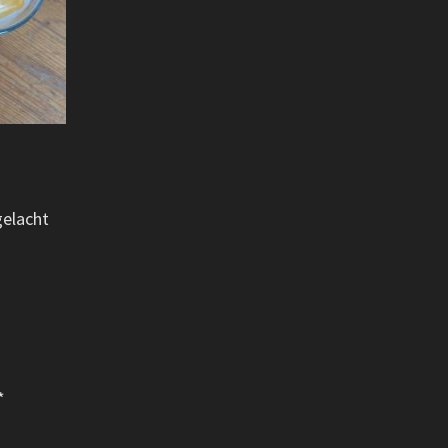
gelacht
*