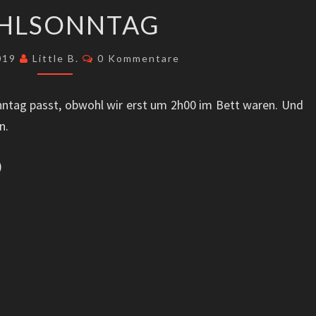
WAHLSONNTAG
HLSONNTAG
Kommentare
2019
Little B.
0 Kommentare
Sonntag passt, obwohl wir erst um 2h00 im Bett waren. Und
n.
)