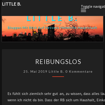
LITTLE B.
Skip
Toggle naviga
to
LITTLE B.
content
Bloggen Mit Blick Auf Hessens Heimliche Hauptstadt
REIBUNGSLOS
REIBUNGSLOS
Kommentare
25. Mai 2019
Little B.
0 Kommentare
Es fühlt sich ziemlich sehr gut an, zu wissen, dass alles läu
wenn ich nicht da bin. Dass der RB sich um Haushalt, Eink