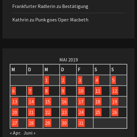
Frankfurter Radlerin
zu
Bestätigung
Kathrin
zu
Punk goes Oper: Macbeth
MAI 2019
M
D
M
D
F
S
S
1
2
3
4
5
6
7
8
9
10
11
12
13
14
15
16
17
18
19
20
21
22
23
24
25
26
27
28
29
30
31
« Apr.
Juni »