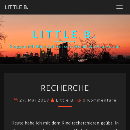
Skip
LITTLE B.
Togg
to
navig
content
LITTLE B.
Bloggen Mit Blick Auf Hessens Heimliche Hauptstadt
RECHERCHE
RECHERCHE
Kommentare
27. Mai 2019
Little B.
0 Kommentare
Heute habe ich mit dem Kind recherchieren geübt. In