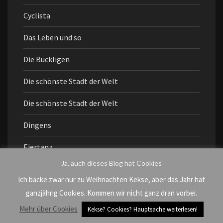
Cyclista
Das Leben und so
Die Buckligen
Die schönste Stadt der Welt
Die schönste Stadt der Welt
Dingens
Eiertanz
Ja, auch dieses Blog hat Cookies
Einmischen
Ich backe zwar nur zu Weihnachten Kekse, aber das Jahr hat
Falsch abgebogen
ganzjährig Cookies. Kommen wir nicht ganz dran vorbei.
Mehr über Cookies
Kekse? Cookies? Hauptsache weiterlesen!
Fragen an mich