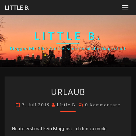
Skip
LITTLE B.
Togg
to
navig
content
LITTLE B.
Bloggen Mit Blick Auf Hessens Heimliche Hauptstadt
URLAUB
URLAUB
Kommentare
7. Juli 2019
Little B.
0 Kommentare
Heute erstmal kein Blogpost. Ich bin zu müde.