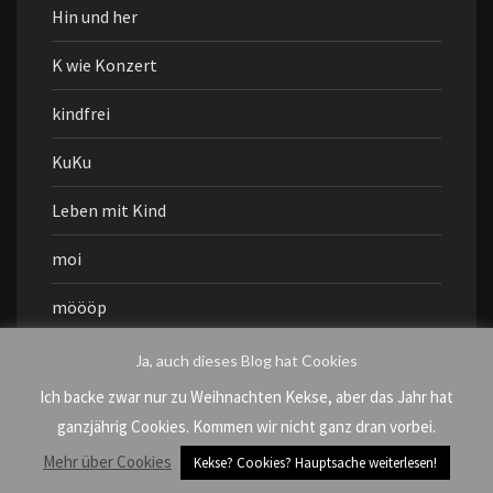
Hin und her
K wie Konzert
kindfrei
KuKu
Leben mit Kind
moi
möööp
Muddi geht aus
Ja, auch dieses Blog hat Cookies
Ich backe zwar nur zu Weihnachten Kekse, aber das Jahr hat
mukiku
ganzjährig Cookies. Kommen wir nicht ganz dran vorbei.
NazisRaus
Mehr über Cookies
Kekse? Cookies? Hauptsache weiterlesen!