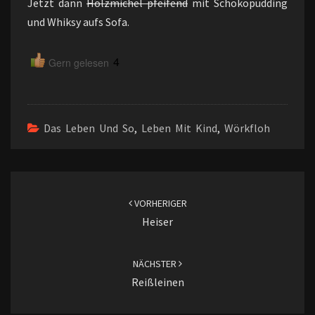
Jetzt dann
Holzmichel pfeifend
mit Schokopudding
und Whiksy aufs Sofa.
4
Gern gelesen
Das Leben Und So
,
Leben Mit Kind
,
Wörkfloh
Beitragsnavigation
VORHERIGER
Heiser
NÄCHSTER
Reißleinen