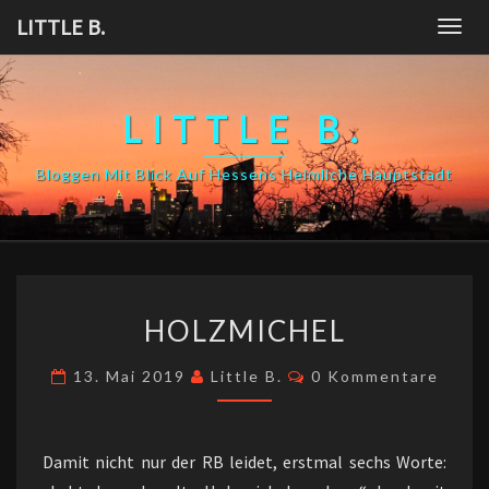
Skip
LITTLE B.
Togg
to
navig
content
LITTLE B.
Bloggen Mit Blick Auf Hessens Heimliche Hauptstadt
HOLZMICHEL
HOLZMICHEL
Kommentare
13. Mai 2019
Little B.
0 Kommentare
Damit nicht nur der RB leidet, erstmal sechs Worte: