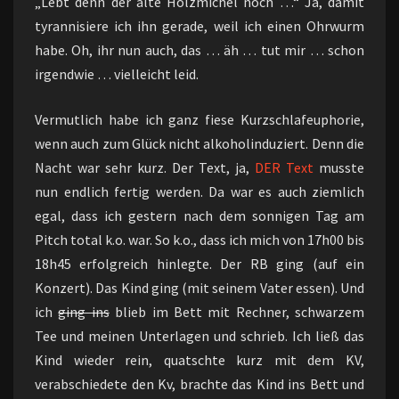
„Lebt denn der alte Holzmichel noch …“ Ja, damit
tyrannisiere ich ihn gerade, weil ich einen Ohrwurm
habe. Oh, ihr nun auch, das … äh … tut mir … schon
irgendwie … vielleicht leid.
Vermutlich habe ich ganz fiese Kurzschlafeuphorie,
wenn auch zum Glück nicht alkoholinduziert. Denn die
Nacht war sehr kurz. Der Text, ja,
DER
Text
musste
nun endlich fertig werden. Da war es auch ziemlich
egal, dass ich gestern nach dem sonnigen Tag am
Pitch total k.o. war. So k.o., dass ich mich von 17h00 bis
18h45 erfolgreich hinlegte. Der RB ging (auf ein
Konzert). Das Kind ging (mit seinem Vater essen). Und
ich
ging ins
blieb im Bett mit Rechner, schwarzem
Tee und meinen Unterlagen und schrieb. Ich ließ das
Kind wieder rein, quatschte kurz mit dem KV,
verabschiedete den Kv, brachte das Kind ins Bett und