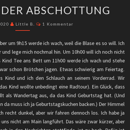
TAG
T DER ABSCHOTTUNG
90
SEIT
Kommentare
 2020
Little B.
1 Kommentar
DER
ABSCHOTTUNG
ber um 9h15 werde ich wach, weil die Blase es so will. Ich
und lege mich nochmal hin. Um 10h00 will ich noch nicht
s Kind Tee ans Bett um 11h00 werde ich wach und stehe
 war schon Brötchen jagen. Etwas schwierig am Feiertag.
s Kind und ich den Schlauch an seinem Vorderrad. Wir
das Kind wollte unbedingt eine Radtour). Ein Glück, dass
llt als Wandertag aus, da das Kind Geburtstag hat. (Und
nn da muss ich ja Geburtstagskuchen backen.) Der Himmel
h recht dunkel, aber wir fahren dennoch los. Ich habe ja
e uns nicht am Main langführt. Das wäre zwar kürzer, aber