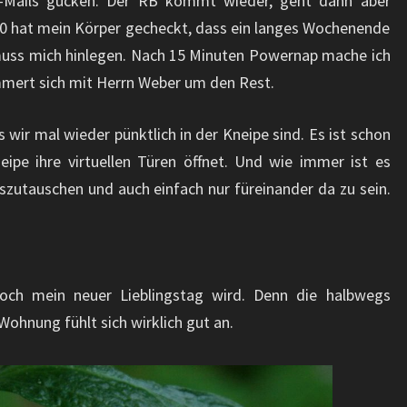
e-Mails gucken. Der RB kommt wieder, geht dann aber
0 hat mein Körper gecheckt, dass ein langes Wochenende
 muss mich hinlegen. Nach 15 Minuten Powernap mache ich
mmert sich mit Herrn Weber um den Rest.
 wir mal wieder pünktlich in der Kneipe sind. Es ist schon
ipe ihre virtuellen Türen öffnet. Und wie immer ist es
uszutauschen und auch einfach nur füreinander da zu sein.
och mein neuer Lieblingstag wird. Denn die halbwegs
ohnung fühlt sich wirklich gut an.