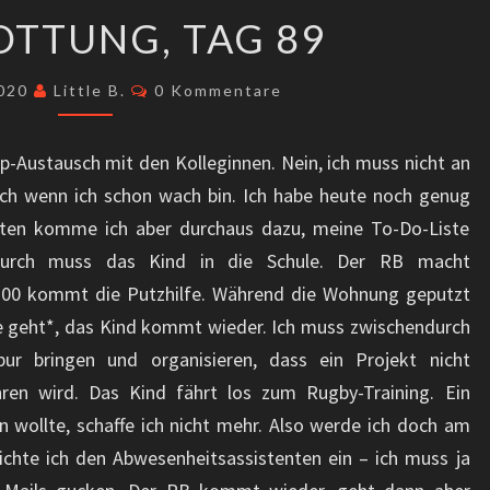
ABSCHOTTUNG,
TTUNG, TAG 89
TAG
89
Kommentare
2020
Little B.
0 Kommentare
-Austausch mit den Kolleginnen. Nein, ich muss nicht an
ch wenn ich schon wach bin. Ich habe heute noch genug
aten komme ich aber durchaus dazu, meine To-Do-Liste
durch muss das Kind in die Schule. Der RB macht
00 kommt die Putzhilfe. Während die Wohnung geputzt
ilfe geht*, das Kind kommt wieder. Ich muss zwischendurch
ur bringen und organisieren, dass ein Projekt nicht
ren wird. Das Kind fährt los zum Rugby-Training. Ein
n wollte, schaffe ich nicht mehr. Also werde ich doch am
ichte ich den Abwesenheitsassistenten ein – ich muss ja