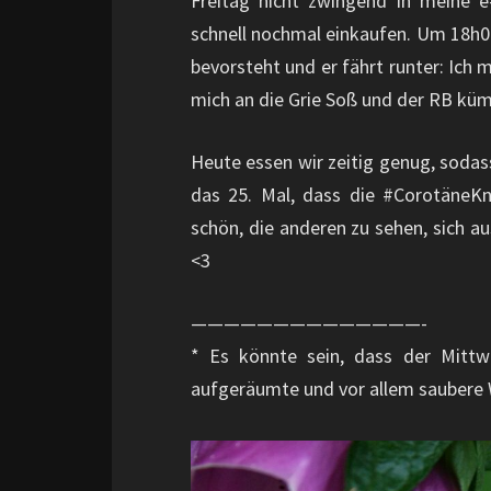
Freitag nicht zwingend in meine 
schnell nochmal einkaufen. Um 18h0
bevorsteht und er fährt runter: Ich
mich an die Grie Soß und der RB kü
Heute essen wir zeitig genug, sodass
das 25. Mal, dass die #CorotäneKne
schön, die anderen zu sehen, sich a
<3
——————————————-
* Es könnte sein, dass der Mittw
aufgeräumte und vor allem saubere W