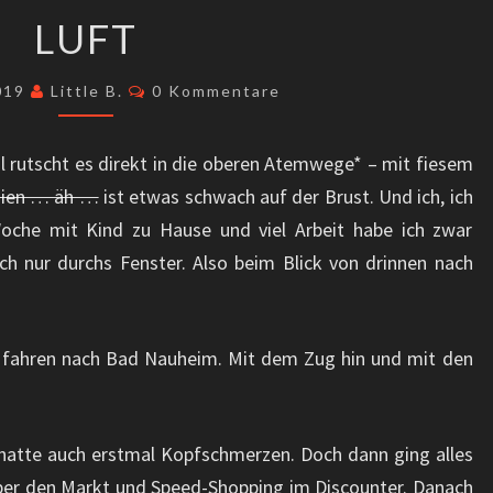
LUFT
LUFT
Kommentare
2019
Little B.
0 Kommentare
l rutscht es direkt in die oberen Atemwege* – mit fiesem
chien … äh …
ist etwas schwach auf der Brust. Und ich, ich
oche mit Kind zu Hause und viel Arbeit habe ich zwar
ch nur durchs Fenster. Also beim Blick von drinnen nach
r fahren nach Bad Nauheim. Mit dem Zug hin und mit den
hatte auch erstmal Kopfschmerzen. Doch dann ging alles
 über den Markt und Speed-Shopping im Discounter. Danach