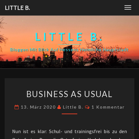
Skip
LITTLE B.
Togg
to
navig
content
LITTLE B.
Bloggen Mit Blick Auf Hessens Heimliche Hauptstadt
BUSINESS
BUSINESS AS USUAL
AS
USUAL
Kommentare
13. März 2020
Little B.
1 Kommentar
Nun ist es klar: Schul- und trainingsfrei bis zu den