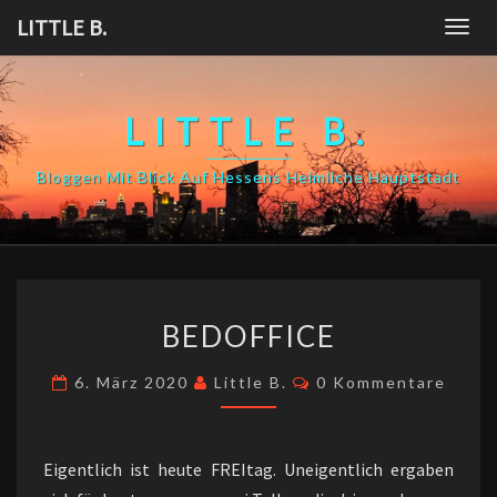
Skip
LITTLE B.
Togg
to
navig
content
LITTLE B.
Bloggen Mit Blick Auf Hessens Heimliche Hauptstadt
BEDOFFICE
BEDOFFICE
Kommentare
6. März 2020
Little B.
0 Kommentare
Eigentlich ist heute FREItag. Uneigentlich ergaben