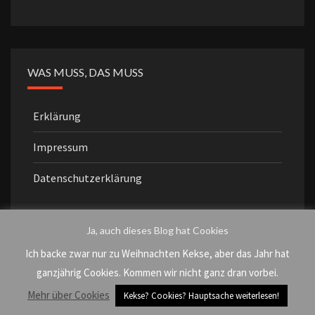
WAS MUSS, DAS MUSS
Erklärung
Impressum
Datenschutzerklärung
Ja, auch dieses Blog hat Cookies
Ich backe zwar nur zu Weihnachten Kekse, aber das Jahr hat
NEUESTE KOMMENTARE
ganzjährig Cookies. Kommen wir nicht ganz dran vorbei.
Mehr über Cookies
Kekse? Cookies? Hauptsache weiterlesen!
Little B.
zu
Bestätigung