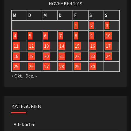
NOVEMBER 2019
M
D
M
D
F
S
S
1
2
3
4
5
6
7
8
9
10
11
12
13
14
15
16
17
18
19
20
21
22
23
24
25
26
27
28
29
30
« Okt.
Dez. »
KATEGORIEN
AlleDürfen