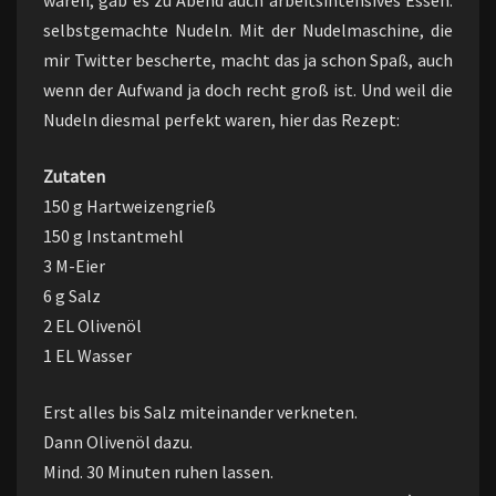
waren, gab es zu Abend auch arbeitsintensives Essen:
selbstgemachte Nudeln. Mit der Nudelmaschine, die
mir Twitter bescherte, macht das ja schon Spaß, auch
wenn der Aufwand ja doch recht groß ist. Und weil die
Nudeln diesmal perfekt waren, hier das Rezept:
Zutaten
150 g Hartweizengrieß
150 g Instantmehl
3 M-Eier
6 g Salz
2 EL Olivenöl
1 EL Wasser
Erst alles bis Salz miteinander verkneten.
Dann Olivenöl dazu.
Mind. 30 Minuten ruhen lassen.