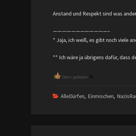
Anstand und Respekt sind was ander
————————————–
* Jaja, ich weiß, es gibt noch viele a
** Ich wäre ja übrigens dafür, dass de
9
Gern gelesen
AlleDürfen
,
Einmischen
,
NazisRa
Beitragsnavigation