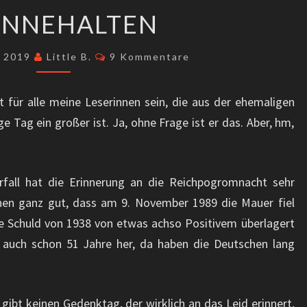
(Ö)
 INNEHALTEN
INNEHALTEN
Kommentare
r 2019
Little B.
9 Kommentare
 für alle meine Leserinnen sein, die aus der ehemaligen
 Tag ein großer ist. Ja, ohne Frage ist er das. Aber, hm,
fall hat die Erinnerung an die Reichpogromnacht sehr
hen ganz gut, dass am 9. November 1989 die Mauer fiel
ve Schuld von 1938 von etwas achso Positivem überlagert
 auch schon 51 Jahre her, da haben die Deutschen lang
gibt keinen Gedenktag, der wirklich an das Leid erinnert,