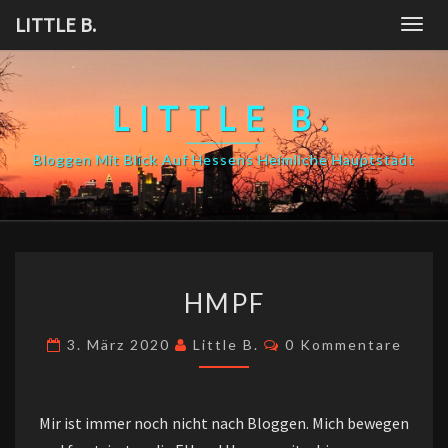
Skip
LITTLE B.
Togg
to
navig
content
LITTLE B.
Bloggen Mit Blick Auf Hessens Heimliche Hauptstadt
HMPF
HMPF
Kommentare
3. März 2020
Little B.
0 Kommentare
Mir ist immer noch nicht nach Bloggen. Mich bewegen