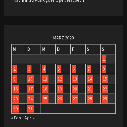
Kathrin
zu
Punk goes Oper: Macbeth
MÄRZ 2020
M
D
M
D
F
S
S
1
2
3
4
5
6
7
8
9
10
11
12
13
14
15
16
17
18
19
20
21
22
23
24
25
26
27
28
29
30
31
« Feb.
Apr. »