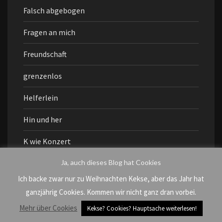
Falsch abgebogen
Fragen an mich
Freundschaft
grenzenlos
Helferlein
Hin und her
K wie Konzert
Ja, auch dieses Blog hat Cookies
kindfrei
Ich backe zwar nur zu Weihnachten Kekse, aber das Jahr hat
KuKu
ganzjährig Cookies. Kommen wir nicht ganz dran vorbei.
Leben mit Kind
Mehr über Cookies
Kekse? Cookies? Hauptsache weiterlesen!