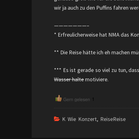
wir ja auch zu den Puffins fahren we
———————–
* Erfreulicherweise hat NMA das Konz
** Die Reise hätte ich eh machen mü
*** Es ist gerade so viel zu tun, da
Wasser halte
motiviere.
1
Gern gelesen
K Wie Konzert
,
ReiseReise