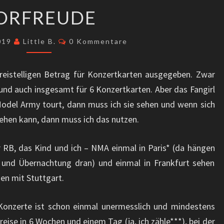
VORFREUDE
ORFREUDE
Kommentare
2019
Little B.
0 Kommentare
reistelligen Betrag für Konzertkarten ausgegeben. Zwar
 und auch insgesamt für 6 Konzertkarten. Aber das Fangirl
Model Army tourt, dann muss ich sie sehen und wenn sich
 sehen kann, dann muss ich das nutzen.
er RB, das Kind und ich – NMA einmal in Paris* (da hängen
 und Übernachtung dran) und einmal in Frankfurt sehen
hen mit Stuttgart.
 Konzerte ist schon einmal unermesslich und mindestens
eise in 6 Wochen und einem Tag (ja, ich zähle***), bei der