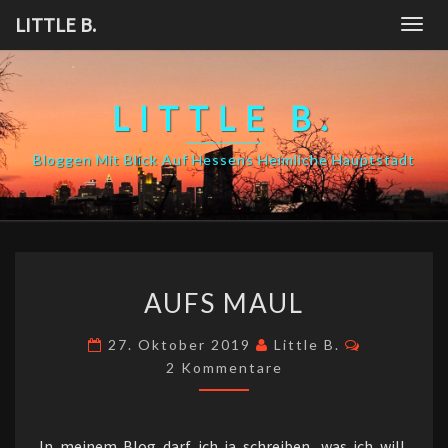
Skip
LITTLE B.
Togg
to
navig
content
LITTLE B.
Bloggen Mit Blick Auf Hessens Heimliche Hauptstadt
AUFS
AUFS MAUL
MAUL
Kommenta
27. Oktober 2019
Little B.
2 Kommentare
In meinem Blog darf ich ja schreiben, was ich will,