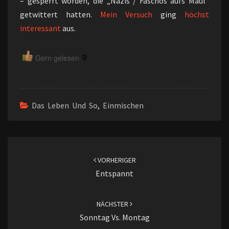
– gesperrt worden, die „Nazis / Faschos aufs Maul“
getwittert hatten.
Mein Versuch
ging
höchst
interessant
aus.
9
Gern gelesen
Das Leben Und So
,
Einmischen
Beitragsnavigation
VORHERIGER
Entspannt
NÄCHSTER
Sonntag Vs. Montag