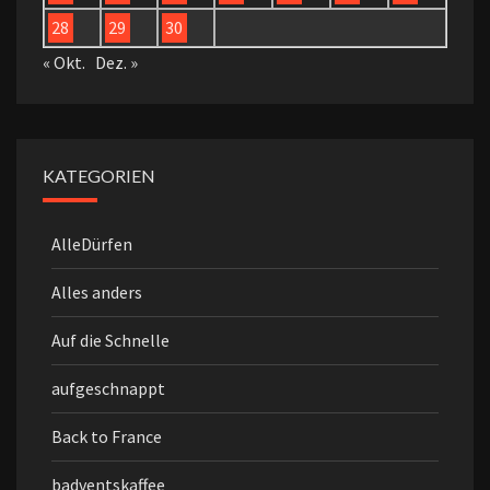
28
29
30
« Okt.
Dez. »
KATEGORIEN
AlleDürfen
Alles anders
Auf die Schnelle
aufgeschnappt
Back to France
badventskaffee