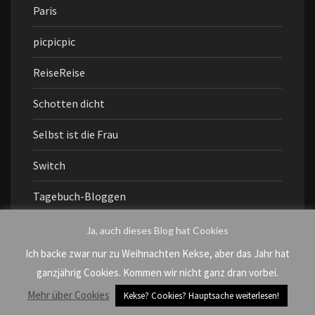
Paris
picpicpic
ReiseReise
Schotten dicht
Selbst ist die Frau
Switch
Tagebuch-Bloggen
Telegramm
Ja, auch dieses Blog hat Cookies
Ich backe zwar nur zu Weihnachten Kekse, aber das Jahr hat
Tischkantenbiss
ganzjährig Cookies. Kommen wir nicht ganz dran vorbei.
Uncategorized
Mehr über Cookies
Kekse? Cookies? Hauptsache weiterlesen!