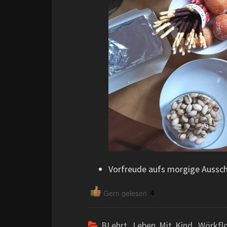
Vorfreude aufs morgige Aussch
4
Gern gelesen
BLehrt
,
Leben Mit Kind
,
Wörkfl