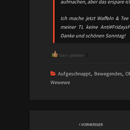
aufmachen, aber das erspare ic
Ich mache jetzt Waffeln & Tee
meiner TL keine Anti#FridaysF
Danke und schönen Sonntag!
1
Gern gelesen
Aufgeschnappt
,
Bewegendes
,
O
Wewewe
Beitragsnavigation
VORHERIGER