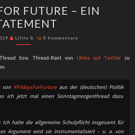
FRIDAYS
FOR FUTURE – EIN
FOR
TATEMENT
FUTURE
–
Kommentare
EIN
2019
Little B.
0 Kommentare
STATEMENT
 Thread bzw. Thread-Rant von
Ulrike auf Twitter
zu
en:
he von
#FridaysForFurture
aus der (deutschen) Politik
s ich jetzt mal einen Sonntagmorgenthread dazu
: Ich halte die allgemeine Schulpflicht insgesamt für
ses Argument wird sie instrumentalisiert – u. a. von