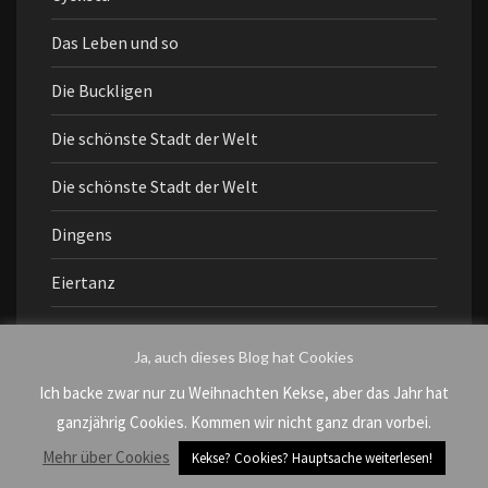
Das Leben und so
Die Buckligen
Die schönste Stadt der Welt
Die schönste Stadt der Welt
Dingens
Eiertanz
Einmischen
Ja, auch dieses Blog hat Cookies
Falsch abgebogen
Ich backe zwar nur zu Weihnachten Kekse, aber das Jahr hat
ganzjährig Cookies. Kommen wir nicht ganz dran vorbei.
Fragen an mich
Mehr über Cookies
Kekse? Cookies? Hauptsache weiterlesen!
Freundschaft