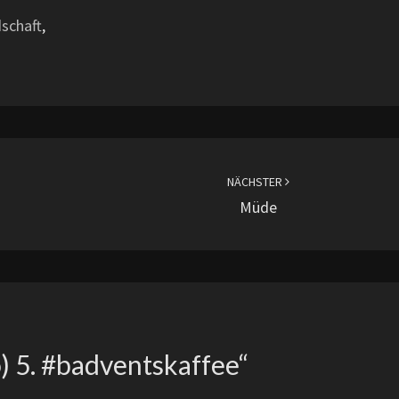
schaft
,
NÄCHSTER
Müde
ö) 5. #badventskaffee
“