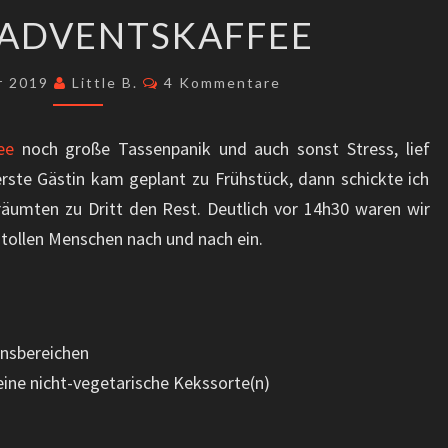
(Ö)
#BADVENTSKAFFEE
5.
#BADVENTSKAFFEE
Kommentare
r 2019
Little B.
4 Kommentare
ee
noch große Tassenpanik und auch sonst Stress, lief
 erste Gästin kam geplant zu Frühstück, dann schickte ich
äumten zu Dritt den Rest. Deutlich vor 14h30 waren wir
n tollen Menschen nach und nach ein.
ensbereichen
eine nicht-vegetarische Kekssorte(n)