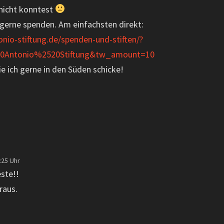
 nicht konntest
gerne spenden. Am einfachsten direkt:
io-stiftung.de/spenden-und-stiften/?
0Antonio%2520Stiftung&tw_amount=10
ie ich gerne in den Süden schicke!
:25 Uhr
este!!
raus.