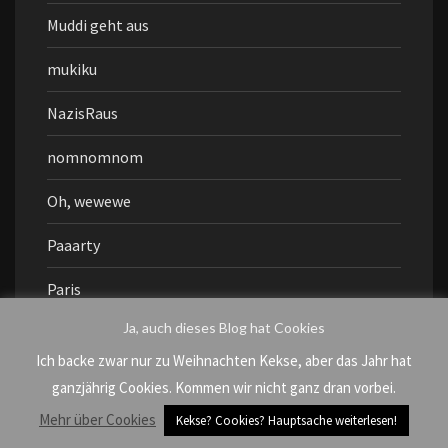
Muddi geht aus
mukiku
NazisRaus
nomnomnom
Oh, wewewe
Paaarty
Paris
Ja, auch dieses Blog hat Cookies
picpicpic
Ich backe zwar nur zu Weihnachten Kekse, aber das Jahr hat
ReiseReise
ganzjährig Cookies. Kommen wir nicht ganz dran vorbei.
Mehr über Cookies
Schotten dicht
Kekse? Cookies? Hauptsache weiterlesen!