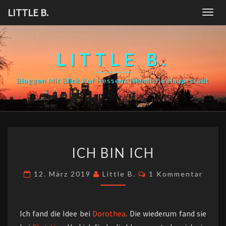
Skip
LITTLE B.
Togg
to
navig
content
LITTLE B.
Bloggen Mit Blick Auf Hessens Heimliche Hauptstadt
ICH
ICH BIN ICH
BIN
ICH
Kommentare
12. März 2019
Little B.
1 Kommentar
Ich fand die Idee bei
Dorothea
. Die wiederum fand sie