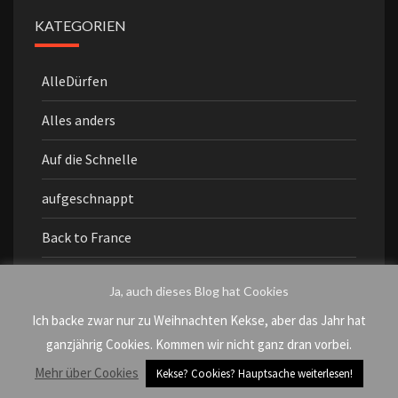
KATEGORIEN
AlleDürfen
Alles anders
Auf die Schnelle
aufgeschnappt
Back to France
badventskaffee
Ja, auch dieses Blog hat Cookies
Balkonien
Ich backe zwar nur zu Weihnachten Kekse, aber das Jahr hat
ganzjährig Cookies. Kommen wir nicht ganz dran vorbei.
Beobachtungen
Mehr über Cookies
Kekse? Cookies? Hauptsache weiterlesen!
Bewegendes