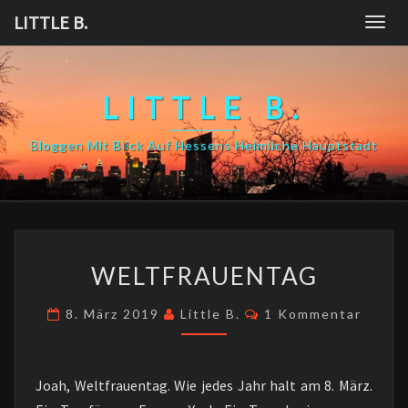
Skip
LITTLE B.
Togg
to
navig
content
LITTLE B.
Bloggen Mit Blick Auf Hessens Heimliche Hauptstadt
WELTFRAUENTAG
WELTFRAUENTAG
Kommentare
8. März 2019
Little B.
1 Kommentar
Joah, Weltfrauentag. Wie jedes Jahr halt am 8. März.