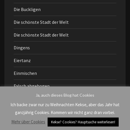
Die Buckligen
Die schönste Stadt der Welt
Die schönste Stadt der Welt
Dingens
Eiertanz
Einmischen
Falsch abgebogen
Ja, auch dieses Blog hat Cookies
Fragen an mich
Ich backe zwar nur zu Weihnachten Kekse, aber das Jahr hat
Freundschaft
ganzjährig Cookies. Kommen wir nicht ganz dran vorbei.
Mehr über Cookies
Kekse? Cookies? Hauptsache weiterlesen!
grenzenlos