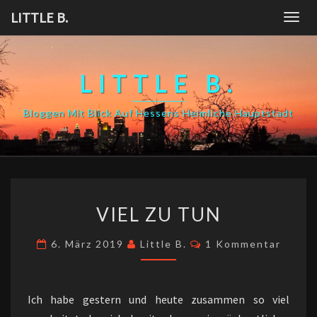
Skip
LITTLE B.
Togg
to
navig
content
LITTLE B.
Bloggen Mit Blick Auf Hessens Heimliche Hauptstadt
VIEL
VIEL ZU TUN
ZU
TUN
Kommentare
6. März 2019
Little B.
1 Kommentar
Ich habe gestern und heute zusammen so viel