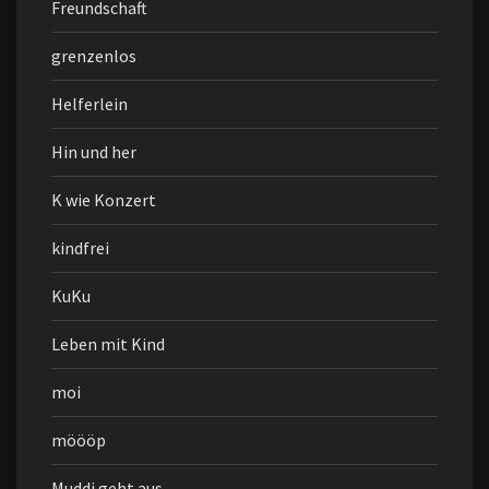
Freundschaft
grenzenlos
Helferlein
Hin und her
K wie Konzert
kindfrei
KuKu
Leben mit Kind
moi
möööp
Muddi geht aus