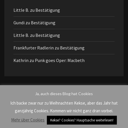
Little B.
zu
Bestätigung
Gundi
zu
Bestätigung
Little B.
zu
Bestätigung
Frankfurter Radlerin
zu
Bestätigung
Kathrin
zu
Punk goes Oper: Macbeth
Ja, auch dieses Blog hat Cookies
NOVEMBER 2016
Ich backe zwar nur zu Weihnachten Kekse, aber das Jahr hat
M
D
M
D
F
S
S
ganzjährig Cookies. Kommen wir nicht ganz dran vorbei.
1
2
3
4
5
6
Mehr über Cookies
Kekse? Cookies? Hauptsache weiterlesen!