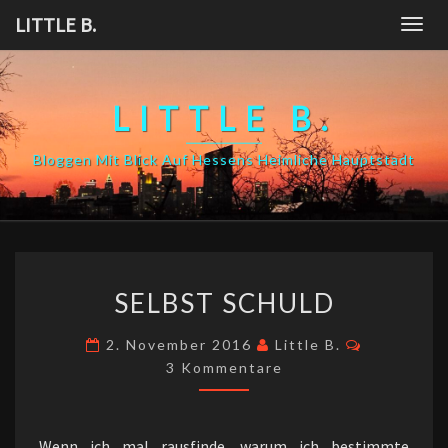
Skip
LITTLE B.
Togg
to
navig
content
LITTLE B.
Bloggen Mit Blick Auf Hessens Heimliche Hauptstadt
SELBST
SELBST SCHULD
SCHULD
Kommenta
2. November 2016
Little B.
3 Kommentare
Wenn ich mal rausfinde, warum ich bestimmte