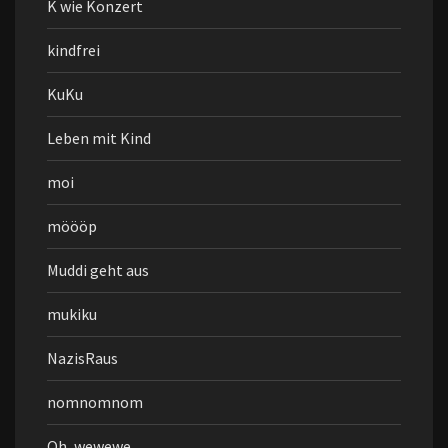
K wie Konzert
kindfrei
KuKu
Leben mit Kind
moi
möööp
Muddi geht aus
mukiku
NazisRaus
nomnomnom
Oh, wewewe