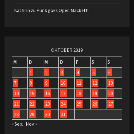
Kathrin
zu
Punk goes Oper: Macbeth
OKTOBER 2019
M
D
M
D
F
S
S
1
2
3
4
5
6
7
8
9
10
11
12
13
14
15
16
17
18
19
20
21
22
23
24
25
26
27
28
29
30
31
« Sep.
Nov. »