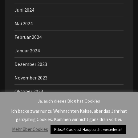
Juni 2024
Mai 2024
Februar 2024
Januar 2024
Dezember 2023
November 2023
Oktober 2023
Ja, auch dieses Blog hat Cookies
März 2023
Ich backe zwar nur zu Weihnachten Kekse, aber das Jahr hat
Februar 2023
ganzjährig Cookies. Kommen wir nicht ganz dran vorbei.
Mehr über Cookies
Kekse? Cookies? Hauptsache weiterlesen!
Januar 2023