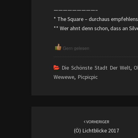
—————————–
* The Square – durchaus empfehlensw
** Wer ahnt denn schon, dass an Silv
Gern gelesen
Die Schönste Stadt Der Welt
,
O
Wewewe
,
Picpicpic
Beitragsnavigation
VORHERIGER
(ö) Lichtblicke 2017