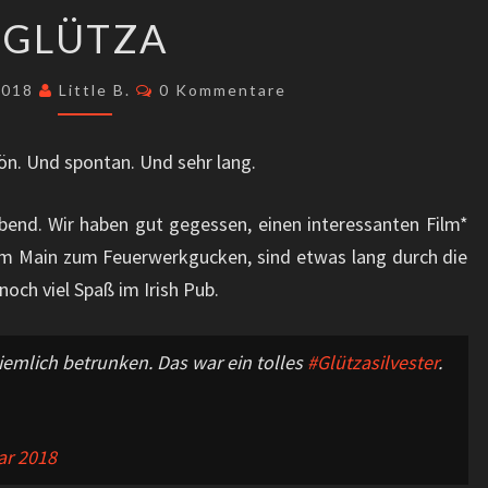
GLÜTZA
GLÜTZA
Kommentare
 2018
Little B.
0 Kommentare
hön. Und spontan. Und sehr lang.
 Abend. Wir haben gut gegessen, einen interessanten Film*
 am Main zum Feuerwerkgucken, sind etwas lang durch die
noch viel Spaß im Irish Pub.
ziemlich betrunken. Das war ein tolles
#Glützasilvester
.
ar 2018