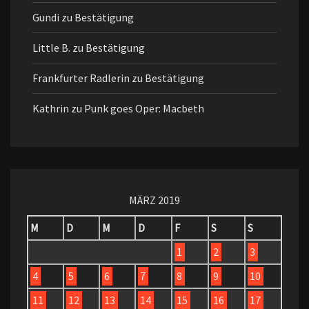
Gundi
zu
Bestätigung
Little B.
zu
Bestätigung
Frankfurter Radlerin
zu
Bestätigung
Kathrin
zu
Punk goes Oper: Macbeth
MÄRZ 2019
M
D
M
D
F
S
S
1
2
3
4
5
6
7
8
9
10
11
12
13
14
15
16
17