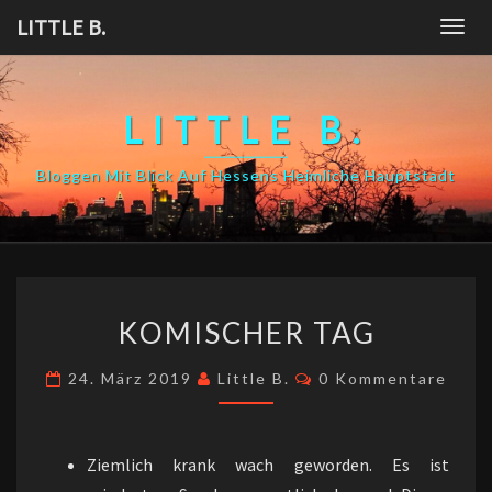
Skip
LITTLE B.
Togg
to
navig
content
LITTLE B.
Bloggen Mit Blick Auf Hessens Heimliche Hauptstadt
KOMISCHER
KOMISCHER TAG
TAG
Kommentare
24. März 2019
Little B.
0 Kommentare
Ziemlich krank wach geworden. Es ist