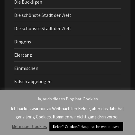
Die Buckligen
Die schönste Stadt der Welt
Die schönste Stadt der Welt
Dingens
Eiertanz
Einmischen
Falsch abgebogen
Fragen an mich
Ja, auch dieses Blog hat Cookies
Freundschaft
Ich backe zwar nur zu Weihnachten Kekse, aber das Jahr hat
ganzjährig Cookies. Kommen wir nicht ganz dran vorbei.
grenzenlos
Mehr über Cookies
Kekse? Cookies? Hauptsache weiterlesen!
Helferlein