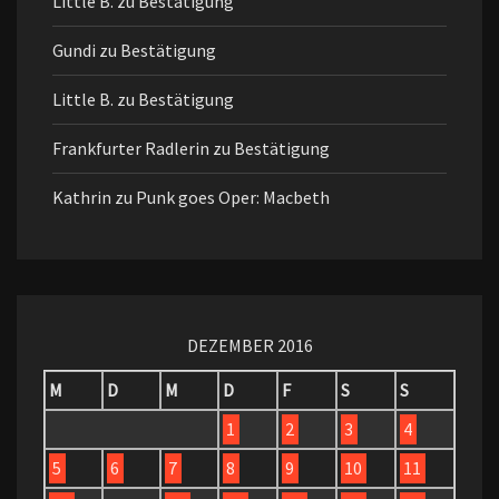
Little B.
zu
Bestätigung
Gundi
zu
Bestätigung
Little B.
zu
Bestätigung
Frankfurter Radlerin
zu
Bestätigung
Kathrin
zu
Punk goes Oper: Macbeth
DEZEMBER 2016
M
D
M
D
F
S
S
1
2
3
4
5
6
7
8
9
10
11