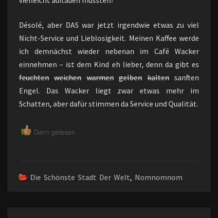
vielleicht auftauen mussten?
Désolé, aber DAS war jetzt irgendwie etwas zu viel
Nicht-Service und Lieblosigkeit. Meinen Kaffee werde
ich demnächst wieder nebenan im Café Wacker
einnehmen – ist dem Kind eh lieber, denn da gibt es
feuchten
weichen
warmen
gelben
kalten
sanften
Engel. Das Wacker liegt zwar etwas mehr im
Schatten, aber dafür stimmen da Service und Qualität.
Gern gelesen
Die Schönste Stadt Der Welt
,
Nomnomnom
Beitragsnavigation