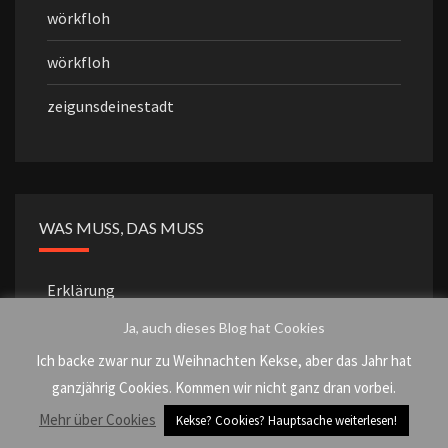
wörkfloh
wörkfloh
zeigunsdeinestadt
WAS MUSS, DAS MUSS
Erklärung
Ja, auch dieses Blog hat Cookies
Impressum
Ich backe zwar nur zu Weihnachten Kekse, aber das Jahr hat
Datenschutzerklärung
ganzjährig Cookies. Kommen wir nicht ganz dran vorbei.
Mehr über Cookies
Kekse? Cookies? Hauptsache weiterlesen!