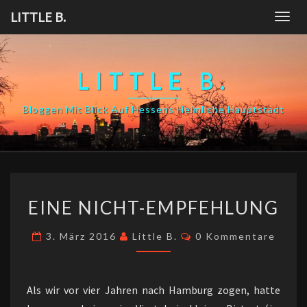
Skip
LITTLE B.
Togg
to
navig
content
LITTLE B.
Bloggen Mit Blick Auf Hessens Heimliche Hauptstadt
EINE
EINE NICHT-EMPFEHLUNG
NICHT-
EMPFEHLUNG
Kommentare
3. März 2016
Little B.
0 Kommentare
Als wir vor vier Jahren nach Hamburg zogen, hatte