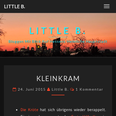
Skip
LITTLE B.
Togg
to
navig
content
LITTLE B.
Bloggen Mit Blick Auf Hessens Heimliche Hauptstadt
KLEINKRAM
KLEINKRAM
Kommentare
24. Juni 2015
Little B.
1 Kommentar
Die
Kröte
hat sich übrigens wieder berappelt.