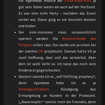
Für irgendwas musste der
Erste-Hilfe-Kurs
ja
gut sein. Daher waren wir auch auf der Hochzeit.
Es war eine tolle Party – nachdem das Essen
vorbei war. Davor ging es ein bisschen drunter
und drüber.
Der mini-monsieur muss voraussichtlich
operiert werden: Die
Rachenmandel aka
Polypen
sollen raus. Das wurde uns ja schon bei
der zweiten
OP
prophezeit. Damals hatte ich ja
noch Hoffnung, dass sich das verwächst. Aber
dem ist wohl nicht so. Ich lasse das noch vom
Kinderarzt gegenchecken.
Gestern nannte ich es „self fulfilling prophecy“,
denn irgendwie habe ich es ja
herbei
geschrieben
: Kündigung. Aus
Ermangelung an Kunden. In der Probezeit.
(„Bauernopfer“ nannte mich die Freundin, denn