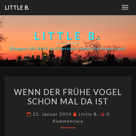
Skip
LITTLE B.
Togg
to
navig
content
LITTLE B.
Bloggen Mit Blick Auf Hessens Heimliche Hauptstadt
WENN
WENN DER FRÜHE VOGEL
DER
SCHON MAL DA IST
FRÜHE
VOGEL
Kommentare
21. Januar 2014
Little B.
0
SCHON
Kommentare
MAL
DA