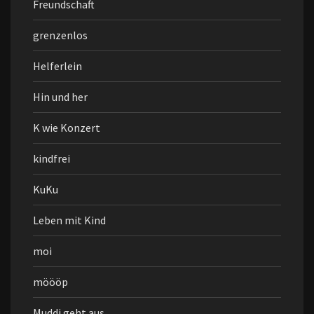
Freundschaft
grenzenlos
Helferlein
Hin und her
K wie Konzert
kindfrei
KuKu
Leben mit Kind
moi
möööp
Muddi geht aus